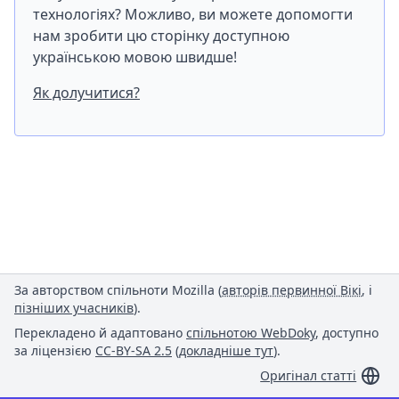
технологіях? Можливо, ви можете допомогти
нам зробити цю сторінку доступною
українською мовою швидше!
Як долучитися?
За авторством спільноти Mozilla (
авторів первинної Вікі
, і
пізніших учасників
).
Перекладено й адаптовано
спільнотою WebDoky
, доступно
за ліцензією
CC-BY-SA 2.5
(
докладніше тут
).
Оригінал статті