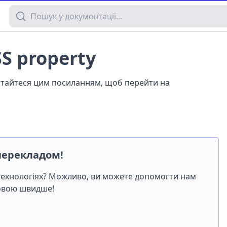
Пошук у документації
SS property
истайтеся цим посиланням, щоб перейти на
перекладом!
-технологіях? Можливо, ви можете допомогти нам
мовою швидше!