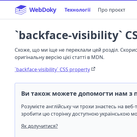
WebDoky
Технології
Про проєкт
`backface-visibility` C
Схоже, що ми іще не переклали цей розділ. Скор
оригінальну версію цієї статті в MDN.
`backface-visibility` CSS property
Ви також можете допомогти нам з 
Розумієте англійську чи трохи знаєтесь на веб
зробити цю сторінку доступною українською 
Як долучитися?