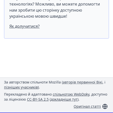
технологіях? Можливо, ви можете допомогти
нам зробити цю сторінку доступною
українською мовою швидше!
Як долучитися?
За авторством спільноти Mozilla (
авторів первинної Вікі
, і
пізніших учасників
).
Перекладено й адаптовано
спільнотою WebDoky
, доступно
за ліцензією
CC-BY-SA 2.5
(
докладніше тут
).
Оригінал статті