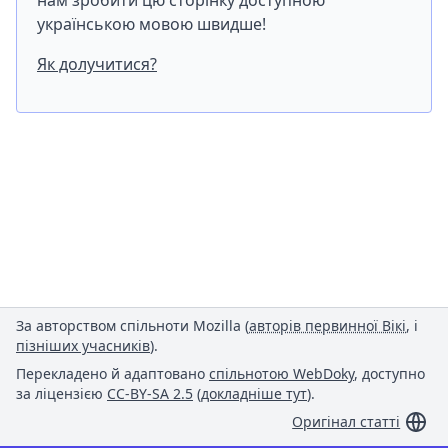
нам зробити цю сторінку доступною
українською мовою швидше!
Як долучитися?
За авторством спільноти Mozilla (
авторів первинної Вікі
, і
пізніших учасників
).
Перекладено й адаптовано
спільнотою WebDoky
, доступно
за ліцензією
CC-BY-SA 2.5
(
докладніше тут
).
Оригінал статті