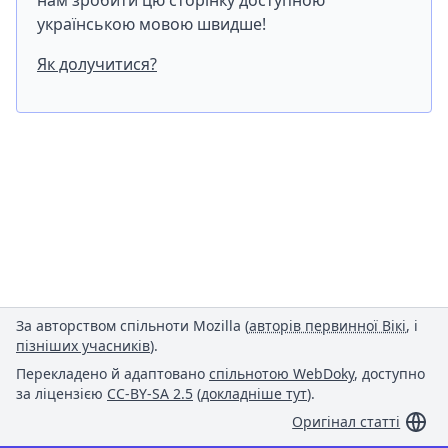
нам зробити цю сторінку доступною
українською мовою швидше!
Як долучитися?
За авторством спільноти Mozilla (
авторів первинної Вікі
, і
пізніших учасників
).
Перекладено й адаптовано
спільнотою WebDoky
, доступно
за ліцензією
CC-BY-SA 2.5
(
докладніше тут
).
Оригінал статті