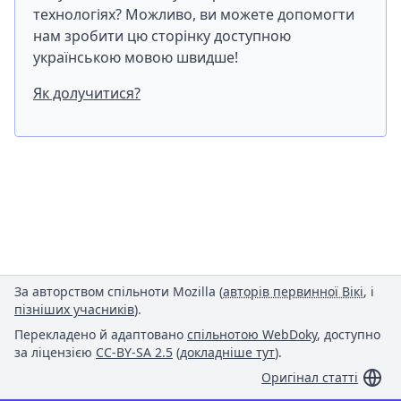
технологіях? Можливо, ви можете допомогти
нам зробити цю сторінку доступною
українською мовою швидше!
Як долучитися?
За авторством спільноти Mozilla (
авторів первинної Вікі
, і
пізніших учасників
).
Перекладено й адаптовано
спільнотою WebDoky
, доступно
за ліцензією
CC-BY-SA 2.5
(
докладніше тут
).
Оригінал статті