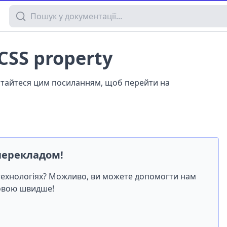
Пошук у документації
 CSS property
истайтеся цим посиланням, щоб перейти на
перекладом!
-технологіях? Можливо, ви можете допомогти нам
мовою швидше!