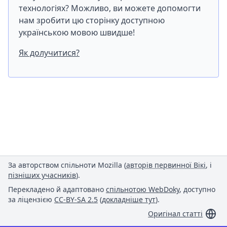
технологіях? Можливо, ви можете допомогти
нам зробити цю сторінку доступною
українською мовою швидше!
Як долучитися?
За авторством спільноти Mozilla (
авторів первинної Вікі
, і
пізніших учасників
).
Перекладено й адаптовано
спільнотою WebDoky
, доступно
за ліцензією
CC-BY-SA 2.5
(
докладніше тут
).
Оригінал статті