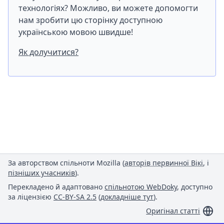
технологіях? Можливо, ви можете допомогти
нам зробити цю сторінку доступною
українською мовою швидше!
Як долучитися?
За авторством спільноти Mozilla (
авторів первинної Вікі
, і
пізніших учасників
).
Перекладено й адаптовано
спільнотою WebDoky
, доступно
за ліцензією
CC-BY-SA 2.5
(
докладніше тут
).
Оригінал статті