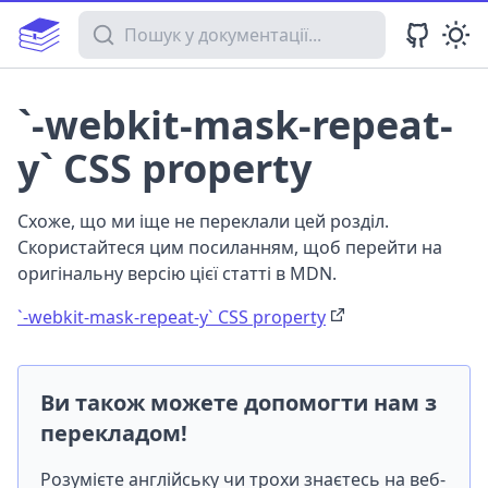
Пошук у документації
`-webkit-mask-repeat-
y` CSS property
Схоже, що ми іще не переклали цей розділ.
Скористайтеся цим посиланням, щоб перейти на
оригінальну версію цієї статті в MDN.
`-webkit-mask-repeat-y` CSS property
Ви також можете допомогти нам з
перекладом!
Розумієте англійську чи трохи знаєтесь на веб-