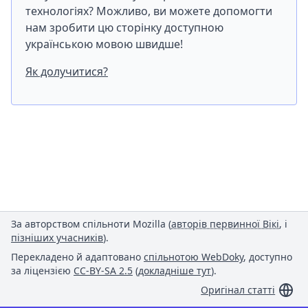
технологіях? Можливо, ви можете допомогти
нам зробити цю сторінку доступною
українською мовою швидше!
Як долучитися?
За авторством спільноти Mozilla (
авторів первинної Вікі
, і
пізніших учасників
).
Перекладено й адаптовано
спільнотою WebDoky
, доступно
за ліцензією
CC-BY-SA 2.5
(
докладніше тут
).
Оригінал статті