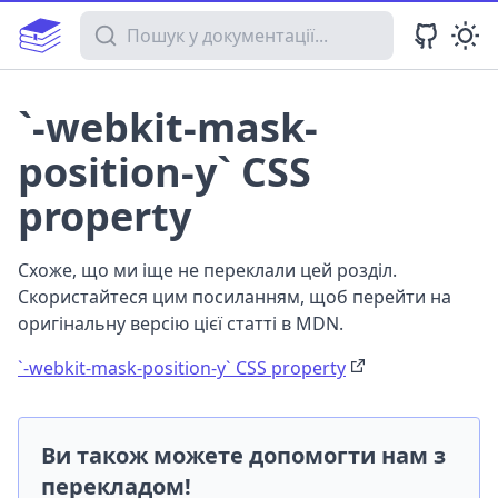
Пошук у документації
`-webkit-mask-
position-y` CSS
property
Схоже, що ми іще не переклали цей розділ.
Скористайтеся цим посиланням, щоб перейти на
оригінальну версію цієї статті в MDN.
`-webkit-mask-position-y` CSS property
Ви також можете допомогти нам з
перекладом!