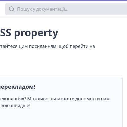
Пошук у документації
CSS property
истайтеся цим посиланням, щоб перейти на
перекладом!
-технологіях? Можливо, ви можете допомогти нам
мовою швидше!