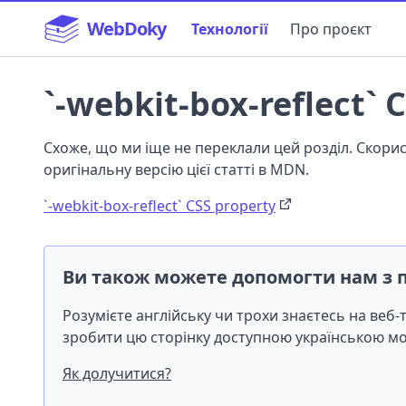
WebDoky
Технології
Про проєкт
`-webkit-box-reflect` 
Схоже, що ми іще не переклали цей розділ. Скор
оригінальну версію цієї статті в MDN.
`-webkit-box-reflect` CSS property
Ви також можете допомогти нам з 
Розумієте англійську чи трохи знаєтесь на веб
зробити цю сторінку доступною українською 
Як долучитися?