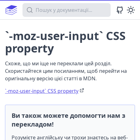
Пошук у документації
`-moz-user-input` CSS
property
Схоже, що ми іще не переклали цей розділ.
Скористайтеся цим посиланням, щоб перейти на
оригінальну версію цієї статті в MDN.
`-moz-user-input` CSS property
Ви також можете допомогти нам з
перекладом!
Розумієте англійську чи трохи знаєтесь на веб-