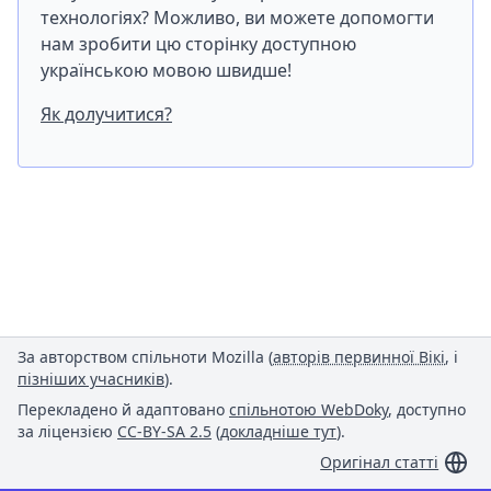
технологіях? Можливо, ви можете допомогти
нам зробити цю сторінку доступною
українською мовою швидше!
Як долучитися?
За авторством спільноти Mozilla (
авторів первинної Вікі
, і
пізніших учасників
).
Перекладено й адаптовано
спільнотою WebDoky
, доступно
за ліцензією
CC-BY-SA 2.5
(
докладніше тут
).
Оригінал статті