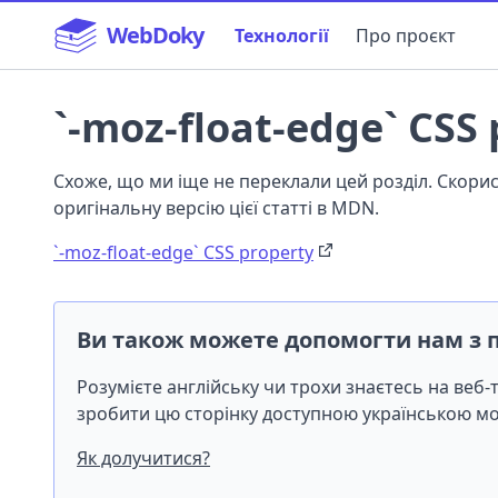
WebDoky
Технології
Про проєкт
`-moz-float-edge` CSS
Схоже, що ми іще не переклали цей розділ. Скор
оригінальну версію цієї статті в MDN.
`-moz-float-edge` CSS property
Ви також можете допомогти нам з 
Розумієте англійську чи трохи знаєтесь на веб
зробити цю сторінку доступною українською 
Як долучитися?