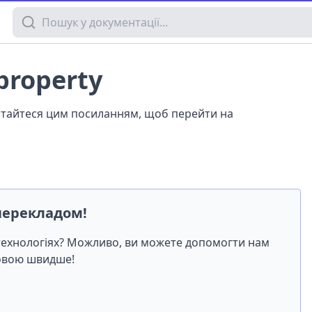
Пошук у документації
 property
истайтеся цим посиланням, щоб перейти на
перекладом!
-технологіях? Можливо, ви можете допомогти нам
мовою швидше!