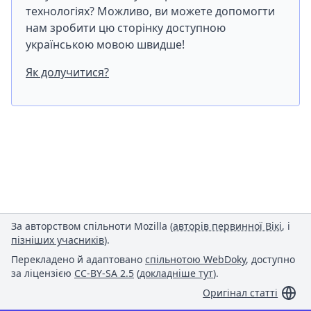
технологіях? Можливо, ви можете допомогти
нам зробити цю сторінку доступною
українською мовою швидше!
Як долучитися?
За авторством спільноти Mozilla (
авторів первинної Вікі
, і
пізніших учасників
).
Перекладено й адаптовано
спільнотою WebDoky
, доступно
за ліцензією
CC-BY-SA 2.5
(
докладніше тут
).
Оригінал статті