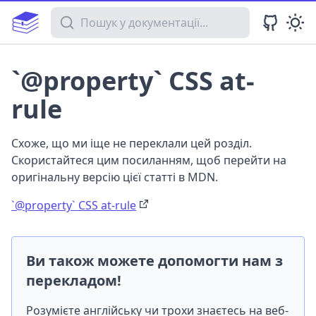
Пошук у документації
`@property` CSS at-
rule
Схоже, що ми іще не переклали цей розділ.
Скористайтеся цим посиланням, щоб перейти на
оригінальну версію цієї статті в MDN.
`@property` CSS at-rule
Ви також можете допомогти нам з
перекладом!
Розумієте англійську чи трохи знаєтесь на веб-