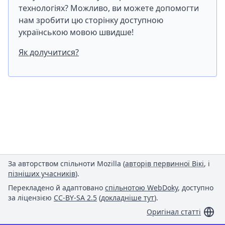
технологіях? Можливо, ви можете допомогти
нам зробити цю сторінку доступною
українською мовою швидше!
Як долучитися?
За авторством спільноти Mozilla (
авторів первинної Вікі
, і
пізніших учасників
).
Перекладено й адаптовано
спільнотою WebDoky
, доступно
за ліцензією
CC-BY-SA 2.5
(
докладніше тут
).
Оригінал статті