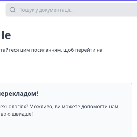
Пошук у документації
le
истайтеся цим посиланням, щоб перейти на
перекладом!
-технологіях? Можливо, ви можете допомогти нам
мовою швидше!