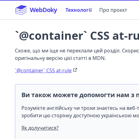
WebDoky
Технології
Про проєкт
`@container` CSS at-ru
Схоже, що ми іще не переклали цей розділ. Скор
оригінальну версію цієї статті в MDN.
`@container` CSS at-rule
Ви також можете допомогти нам з 
Розумієте англійську чи трохи знаєтесь на веб
зробити цю сторінку доступною українською 
Як долучитися?