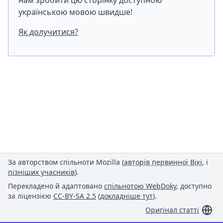
нам зробити цю сторінку доступною
українською мовою швидше!
Як долучитися?
За авторством спільноти Mozilla (
авторів первинної Вікі
, і
пізніших учасників
).
Перекладено й адаптовано
спільнотою WebDoky
, доступно
за ліцензією
CC-BY-SA 2.5
(
докладніше тут
).
Оригінал статті