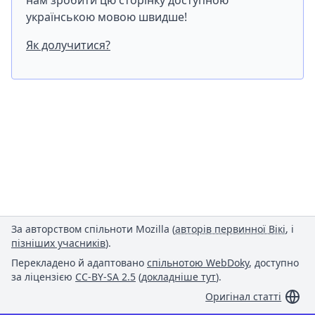
нам зробити цю сторінку доступною
українською мовою швидше!
Як долучитися?
За авторством спільноти Mozilla (
авторів первинної Вікі
, і
пізніших учасників
).
Перекладено й адаптовано
спільнотою WebDoky
, доступно
за ліцензією
CC-BY-SA 2.5
(
докладніше тут
).
Оригінал статті