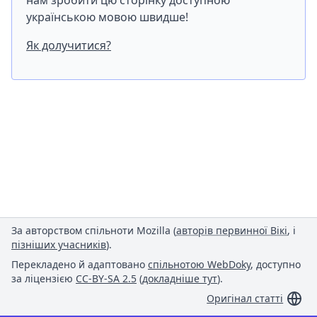
нам зробити цю сторінку доступною
українською мовою швидше!
Як долучитися?
За авторством спільноти Mozilla (
авторів первинної Вікі
, і
пізніших учасників
).
Перекладено й адаптовано
спільнотою WebDoky
, доступно
за ліцензією
CC-BY-SA 2.5
(
докладніше тут
).
Оригінал статті