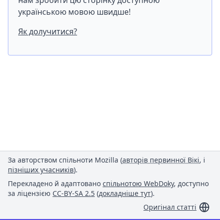
нам зробити цю сторінку доступною
українською мовою швидше!
Як долучитися?
За авторством спільноти Mozilla (
авторів первинної Вікі
, і
пізніших учасників
).
Перекладено й адаптовано
спільнотою WebDoky
, доступно
за ліцензією
CC-BY-SA 2.5
(
докладніше тут
).
Оригінал статті