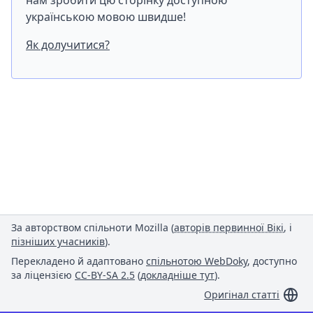
нам зробити цю сторінку доступною
українською мовою швидше!
Як долучитися?
За авторством спільноти Mozilla (
авторів первинної Вікі
, і
пізніших учасників
).
Перекладено й адаптовано
спільнотою WebDoky
, доступно
за ліцензією
CC-BY-SA 2.5
(
докладніше тут
).
Оригінал статті