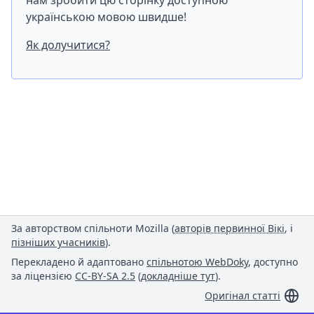
нам зробити цю сторінку доступною
українською мовою швидше!
Як долучитися?
За авторством спільноти Mozilla (
авторів первинної Вікі
, і
пізніших учасників
).
Перекладено й адаптовано
спільнотою WebDoky
, доступно
за ліцензією
CC-BY-SA 2.5
(
докладніше тут
).
Оригінал статті