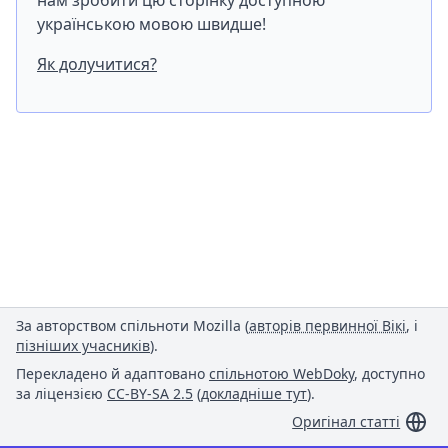
нам зробити цю сторінку доступною
українською мовою швидше!
Як долучитися?
За авторством спільноти Mozilla (
авторів первинної Вікі
, і
пізніших учасників
).
Перекладено й адаптовано
спільнотою WebDoky
, доступно
за ліцензією
CC-BY-SA 2.5
(
докладніше тут
).
Оригінал статті