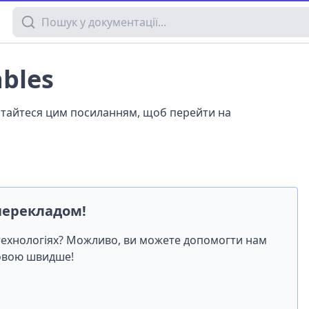
Пошук у документації
ables
истайтеся цим посиланням, щоб перейти на
перекладом!
-технологіях? Можливо, ви можете допомогти нам
мовою швидше!