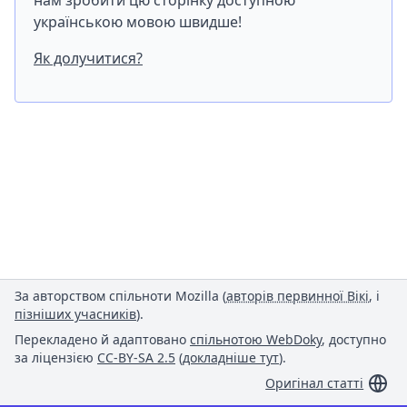
нам зробити цю сторінку доступною
українською мовою швидше!
Як долучитися?
За авторством спільноти Mozilla (
авторів первинної Вікі
, і
пізніших учасників
).
Перекладено й адаптовано
спільнотою WebDoky
, доступно
за ліцензією
CC-BY-SA 2.5
(
докладніше тут
).
Оригінал статті