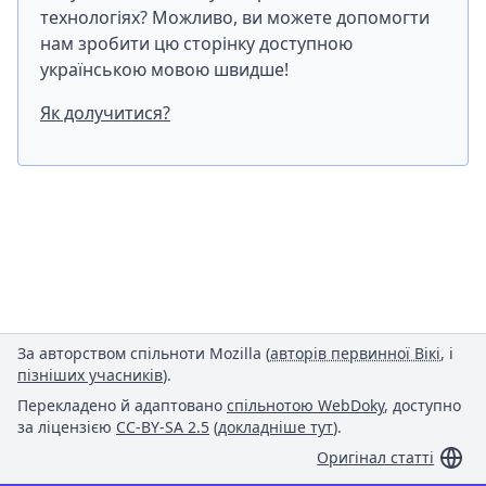
технологіях? Можливо, ви можете допомогти
нам зробити цю сторінку доступною
українською мовою швидше!
Як долучитися?
За авторством спільноти Mozilla (
авторів первинної Вікі
, і
пізніших учасників
).
Перекладено й адаптовано
спільнотою WebDoky
, доступно
за ліцензією
CC-BY-SA 2.5
(
докладніше тут
).
Оригінал статті