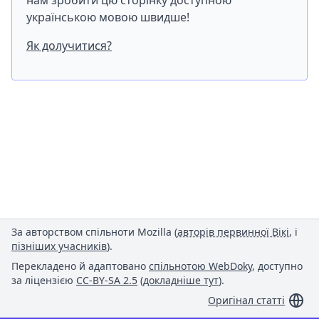
нам зробити цю сторінку доступною
українською мовою швидше!
Як долучитися?
За авторством спільноти Mozilla (
авторів первинної Вікі
, і
пізніших учасників
).
Перекладено й адаптовано
спільнотою WebDoky
, доступно
за ліцензією
CC-BY-SA 2.5
(
докладніше тут
).
Оригінал статті