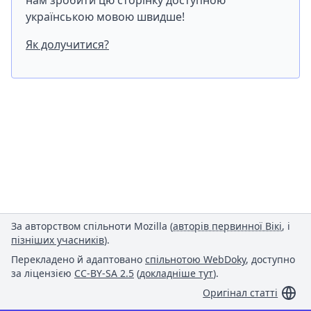
нам зробити цю сторінку доступною
українською мовою швидше!
Як долучитися?
За авторством спільноти Mozilla (
авторів первинної Вікі
, і
пізніших учасників
).
Перекладено й адаптовано
спільнотою WebDoky
, доступно
за ліцензією
CC-BY-SA 2.5
(
докладніше тут
).
Оригінал статті