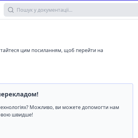
Пошук у документації
истайтеся цим посиланням, щоб перейти на
перекладом!
-технологіях? Можливо, ви можете допомогти нам
мовою швидше!