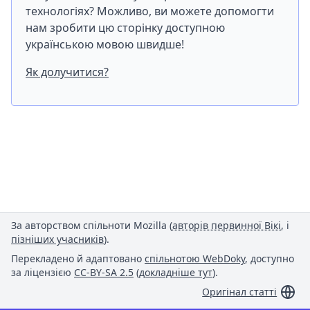
технологіях? Можливо, ви можете допомогти
нам зробити цю сторінку доступною
українською мовою швидше!
Як долучитися?
За авторством спільноти Mozilla (
авторів первинної Вікі
, і
пізніших учасників
).
Перекладено й адаптовано
спільнотою WebDoky
, доступно
за ліцензією
CC-BY-SA 2.5
(
докладніше тут
).
Оригінал статті