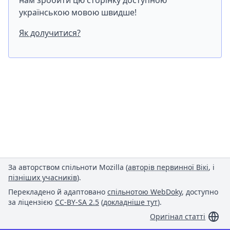
нам зробити цю сторінку доступною
українською мовою швидше!
Як долучитися?
За авторством спільноти Mozilla (
авторів первинної Вікі
, і
пізніших учасників
).
Перекладено й адаптовано
спільнотою WebDoky
, доступно
за ліцензією
CC-BY-SA 2.5
(
докладніше тут
).
Оригінал статті