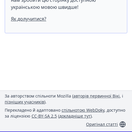
нам зробити цю сторінку доступною
українською мовою швидше!
Як долучитися?
За авторством спільноти Mozilla (
авторів первинної Вікі
, і
пізніших учасників
).
Перекладено й адаптовано
спільнотою WebDoky
, доступно
за ліцензією
CC-BY-SA 2.5
(
докладніше тут
).
Оригінал статті