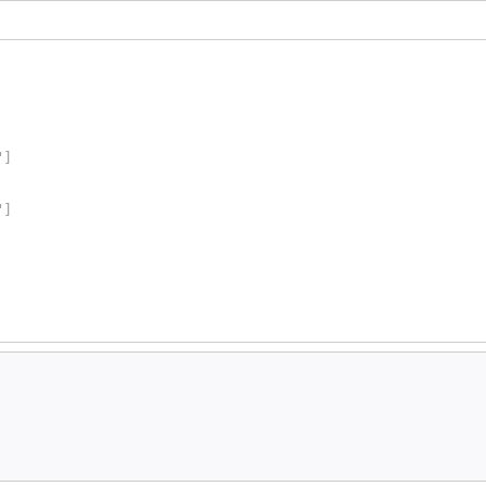
"]
"]