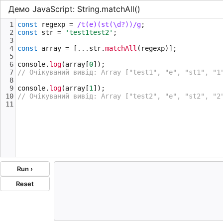
Демо JavaScript: String.matchAll()
1
const
regexp
=
/t(e)(st(\d?))/g
;
2
const
str
=
'test1test2'
;
3
4
const
array
=
 [
...
str
.
matchAll
(
regexp
)];
5
6
console
.
log
(
array
[
0
]);
7
// Очікуваний вивід: Array ["test1", "e", "st1", "1
8
9
console
.
log
(
array
[
1
]);
10
// Очікуваний вивід: Array ["test2", "e", "st2", "2
11
Run ›
Reset