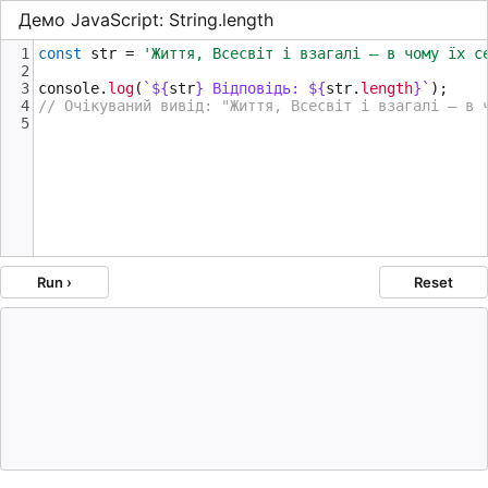
Демо JavaScript: String.length
1
const
str
=
'Життя, Всесвіт і взагалі — в чому їх с
2
3
console
.
log
(
`${
str
}
Відповідь: ${
str
.
length
}`
);
4
// Очікуваний вивід: "Життя, Всесвіт і взагалі — в 
5
Run ›
Reset