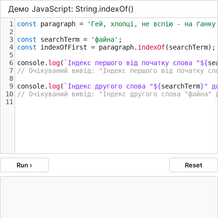
Демо JavaScript: String.indexOf()
1
const
paragraph
=
'Гей, хлопці, не вспію - на ґанку
2
3
const
searchTerm
=
'файна'
;
4
const
indexOfFirst
=
paragraph
.
indexOf
(
searchTerm
);
5
6
console
.
log
(
`Індекс першого від початку слова "${
se
7
// Очікуваний вивід: "Індекс першого від початку сл
8
9
console
.
log
(
`Індекс другого слова "${
searchTerm
}" д
10
// Очікуваний вивід: "Індекс другого слова "файна" 
11
Run ›
Reset