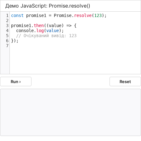
Демо JavaScript: Promise.resolve()
1
const
promise1
=
Promise
.
resolve
(
123
);
2
3
promise1
.
then
((
value
) 
=>
 {
4
console
.
log
(
value
);
5
// Очікуваний вивід: 123
6
});
7
Run ›
Reset