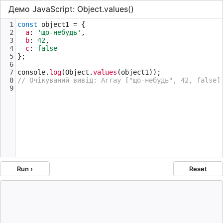
Демо JavaScript: Object.values()
1
const
object1
=
 {
2
a
: 
'що-небудь'
,
3
b
: 
42
,
4
c
: 
false
5
};
6
7
console
.
log
(
Object
.
values
(
object1
));
8
// Очікуваний вивід: Array ["що-небудь", 42, false]
9
Run ›
Reset