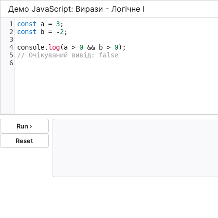
Демо JavaScript: Вирази - Логічне І
1
const
a
=
3
;
2
const
b
=
-
2
;
3
4
console
.
log
(
a
>
0
&&
b
>
0
);
5
// Очікуваний вивід: false
6
Run ›
Reset